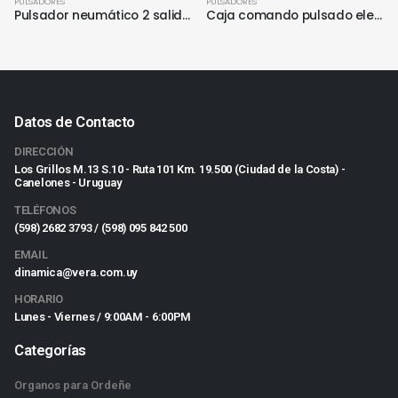
PULSADORES
PULSADORES
Pulsador neumático 2 salidas
Caja comando pulsado electrónico
Datos de Contacto
DIRECCIÓN
Los Grillos M.13 S.10 - Ruta 101 Km. 19.500 (Ciudad de la Costa) -
Canelones - Uruguay
TELÉFONOS
(598) 2682 3793 / (598) 095 842 500
EMAIL
dinamica@vera.com.uy
HORARIO
Lunes - Viernes / 9:00AM - 6:00PM
Categorías
Organos para Ordeñe